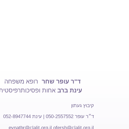
ד"ר עופר שחר
רופא משפחה
עינת ברב
אחות ופסיכותרפיסטית
קיבוץ געתון
ד״ר עופר 050-2557552 | עינת 052-8947744
eynatbr@clalit.org.il
ofersh@clalit.org.il