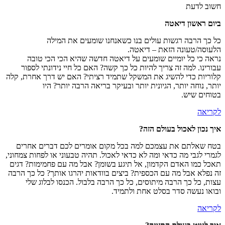
חשוב לדעת
ביום ראשון דיאטה
כל כך הרבה רגשות עולים בנו כשאנחנו שומעים את המילה
הלעוסה/טעונה הזאת – דיאטה.
נראה כי כל יומיים שומעים על דיאטה חדשה שהיא הכי הכי טובה
עבורינו. למה זה צריך להיות כל כך קשה? האם כל חיי נידונתי לספור
קלוריות כדי להשיג את המשקל שתמיד רציתי? האם יש דרך אחרת, קלה
יותר, נוחה יותר, הגיונית יותר ובעיקר בריאה הרבה יותר? היו
בטוחים שיש.
לקריאה
איך נכון לאכול בעולם הזה?
בטח שאלתם את עצמכם למה בכל מקום אומרים לכם דברים אחרים
לגמרי לגבי מה כדאי ומה לא כדאי לאכול. תהיה טבעוני או לפחות צמחוני,
תאכל כמו האדם הקדמון, אל תיגע בשומן? אבל מה עם פחמימות? דגים
זה נפלא אבל מה עם הכספית? ביצים בוודאות יהרגו אותך? כל כך הרבה
עצות, כל כך הרבה מיתוסים, כל כך הרבה בלבול. הכנסו לבלוג שלי
ובואו נעשה סדר בסלט אחת ולתמיד.
לקריאה