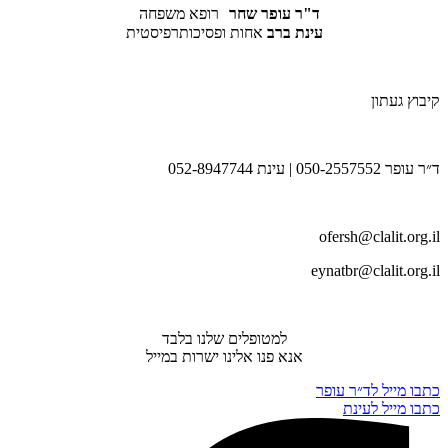
ד"ר עופר שחר
רופא משפחה
עינת ברב
אחות ופסיכותרפיסטית
קיבוץ געתון
ד״ר עופר 050-2557552 | עינת 052-8947744
ofersh@clalit.org.il
eynatbr@clalit.org.il
למטופלים שלנו בלבד
אנא פנו אלינו ישרות במייל
כתבו מייל לד״ר עופר
כתבו מייל לעינת