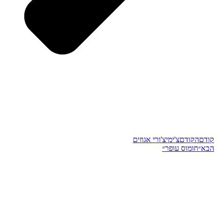
קודם
הקודם
צ'ימיצ'ורי אגוזים
הבא
״חומוס עופר״