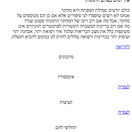
איך לנווט בעולם התזונה?
כולם יודעים שמילת המפתח היא מחקר.
אנחנו לא רוצים שיספרו לנו סיפורים אלא אם כן הם מבוססים על
מחקר. אבל מה אם רוב רובו של המחקר התזונתי פשוט שגוי?
מה אם רוב בדיקות המעבדה הקשורות לפרמטרים תזונתיים אינן
משקפות כלל את מצב הבריאות שלנו? איך רפואת יתר, אבחנת יתר
ועיסוק יתר בבדיקות ורפואה עלולים להזיק לנו במקום להביא תועלת.
לקריאה
מתכונים
אקססוריז
לצפייה
קציצות
לצפייה
תחליפי לחם