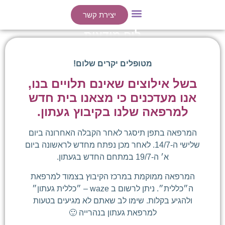
יצירת קשר
ייעוצים אישיים
הרצאות / סדנאות
לוח מודעות
מטופלים יקרים שלום!
בשל אילוצים שאינם תלויים בנו,
אנו מעדכנים כי מצאנו בית חדש
למרפאה שלנו בקיבוץ געתון.
המרפאה בתפן תיסגר לאחר הקבלה האחרונה ביום
שלישי ה-14/7. לאחר מכן נפתח מחדש לראשונה ביום
א׳ ה-19/7 במתחם החדש בגעתון.
המרפאה ממוקמת במרכז הקיבוץ בצמוד למרפאת
ה״כללית״. ניתן לרשום ב waze – ״כללית געתון״
ולהגיע בקלות. שימו לב שאתם לא מגיעים בטעות
למרפאת געתון בנהרייה 🙂