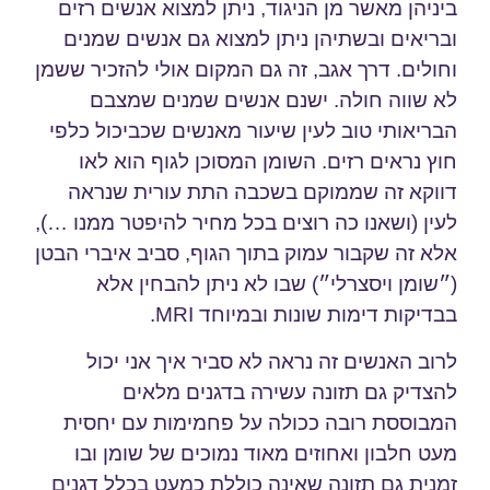
ביניהן מאשר מן הניגוד, ניתן למצוא אנשים רזים
ובריאים ובשתיהן ניתן למצוא גם אנשים שמנים
וחולים. דרך אגב, זה גם המקום אולי להזכיר ששמן
לא שווה חולה. ישנם אנשים שמנים שמצבם
הבריאותי טוב לעין שיעור מאנשים שכביכול כלפי
חוץ נראים רזים. השומן המסוכן לגוף הוא לאו
דווקא זה שממוקם בשכבה התת עורית שנראה
לעין (ושאנו כה רוצים בכל מחיר להיפטר ממנו …),
אלא זה שקבור עמוק בתוך הגוף, סביב איברי הבטן
(״שומן ויסצרלי״) שבו לא ניתן להבחין אלא
בבדיקות דימות שונות ובמיוחד MRI.
לרוב האנשים זה נראה לא סביר איך אני יכול
להצדיק גם תזונה עשירה בדגנים מלאים
המבוססת רובה ככולה על פחמימות עם יחסית
מעט חלבון ואחוזים מאוד נמוכים של שומן ובו
זמנית גם תזונה שאינה כוללת כמעט בכלל דגנים