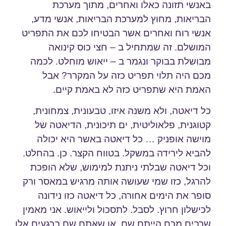
באנשי תזונה כאלו ואחרים, מתוך מערכת
הבריאות, מחוץ למערכת הבריאות, אנשי מדע,
אנשי רוח ואחרים אשר הבטיחו לכם את התפריט
המושלם. זה שמתחיל ב – חצי כוס קינואה
מבושלת בבוקר ונגמר ב – ייאוש מוחלט. לכמה
מכם היה תלוי תפריט כזה על המקרר? אבל
האמת היא שתפריט כזה לא באמת קיים.
כל דיאטה, ולא משנה איזו, טבעונית, צמחונית,
קטוגנית, פלאוליטית, ים תיכונית, הדיאטה של
מוישה אופניק … כל דיאטה באשר היא יכולה
להביא לירידה במשקל. בטווח הקצר. כן. בהחלט.
וכל דיאטה שבלתי ניתנת למימוש, שלא הופכת
להרגל, כזו שמי שעושה אותה מרגיש במאסר ורק
סופר את הימים אחורה, כל דיאטה כזו נידונה
לכישלון חרוץ. לסבל. לתסכול ולייאוש. אני מאמין
שרבים מכם הייתם שם, או שאתם שם ברגעים אלו