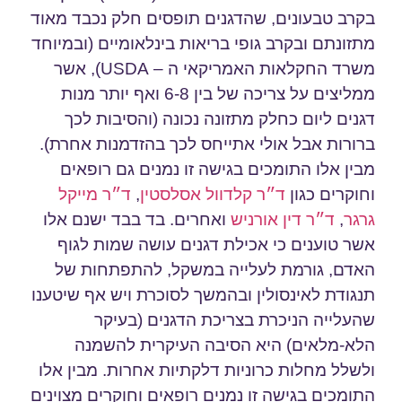
בקרב טבעונים, שהדגנים תופסים חלק נכבד מאוד
מתזונתם ובקרב גופי בריאות בינלאומיים (ובמיוחד
משרד החקלאות האמריקאי ה – USDA), אשר
ממליצים על צריכה של בין 6-8 ואף יותר מנות
דגנים ליום כחלק מתזונה נכונה (והסיבות לכך
ברורות אבל אולי אתייחס לכך בהזדמנות אחרת).
מבין אלו התומכים בגישה זו נמנים גם רופאים
וחוקרים כגון
ד״ר קלדוול אסלסטין
,
ד״ר מייקל
גרגר
,
ד״ר דין אורניש
ואחרים. בד בבד ישנם אלו
אשר טוענים כי אכילת דגנים עושה שמות לגוף
האדם, גורמת לעלייה במשקל, להתפתחות של
תנגודת לאינסולין ובהמשך לסוכרת ויש אף שיטענו
שהעלייה הניכרת בצריכת הדגנים (בעיקר
הלא-מלאים) היא הסיבה העיקרית להשמנה
ולשלל מחלות כרוניות דלקתיות אחרות. מבין אלו
התומכים בגישה זו נמנים רופאים וחוקרים מצוינים