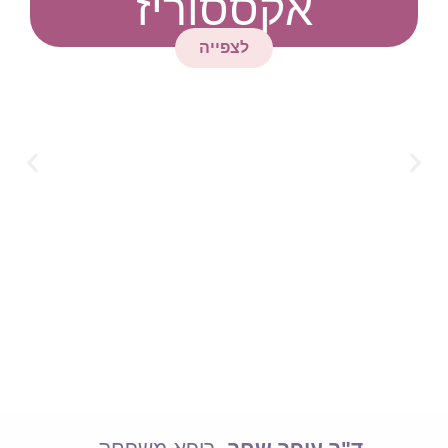
אקססוריז
לצפייה