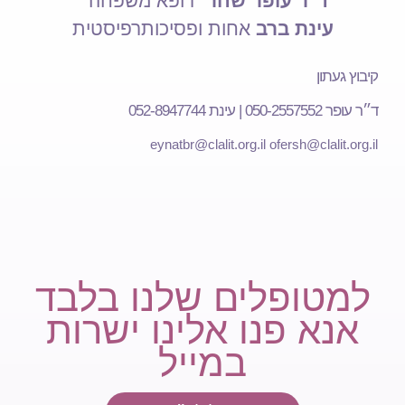
ד"ר עופר שחר
רופא משפחה
עינת ברב
אחות ופסיכותרפיסטית
קיבוץ געתון
ד״ר עופר 050-2557552 | עינת 052-8947744
eynatbr@clalit.org.il
ofersh@clalit.org.il
למטופלים שלנו בלבד
אנא פנו אלינו ישרות
במייל