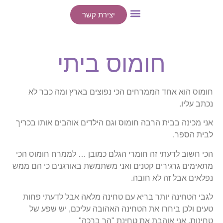
יצירת קשר
ייעוצים אישיים
הרצאות / סדנאות
חומוס ביתי
חומוס הוא אחד הממרחים הכי נפוצים בארץ ומה כבר לא
נכתב עליו.
אני מכינה בבית הרבה חומוס וגם הילדים אוהבים אותו בכריך
לבית הספר.
הכי חשוב לדעתי זה חומרי הגלם כמובן … לממרח חומוס הכי
מתאימים גרגירים קטנים ואני משתמשת באורגנים כי הם ממש
נפלאים אבל זה לא חובה.
לגבי הטחינה יותר בריא עם טחינה מלאה אבל לדעתי פחות
טעים ולכן ביחרו את הטחינה האהובה עליכם, יש שפע של
טחינות. אני אוהבת את טחינת "הר ברכה"