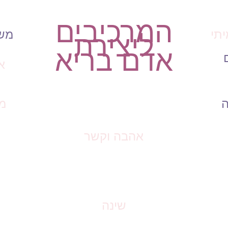
המרכיבים
יתי
מש
ליצירת
אדם בריא
או
ה
מ
אהבה וקשר
שינה