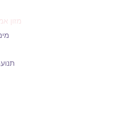
מזון אמ
מים
תנוע