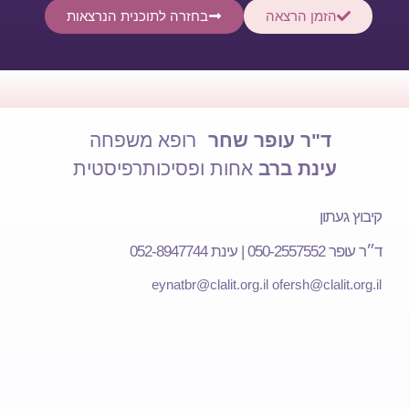
הזמן הרצאה
בחזרה לתוכנית הנרצאות
ד"ר עופר שחר
רופא משפחה
עינת ברב
אחות ופסיכותרפיסטית
קיבוץ געתון
ד״ר עופר 050-2557552 | עינת 052-8947744
eynatbr@clalit.org.il
ofersh@clalit.org.il