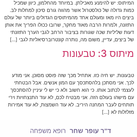
המיתוס: יש להימנע מאכילתן. במיוחד מהחלמון, כיוון שמכיל
כמות גדולה של כולסטרול אשר מהווה גורם סיכון למחלות לב.
ביצים היו מאז ומעולם אחד מהמיתוסים הגדולים ביותר של עולם
התזונה, ולמרות הרבה מאוד מחקר, שרובו ככולו הפריך את אותן
דעות שליליות שכה שגורות בציבור הרחב לגבי הערך התזונתי
של ביצים, עדיין, משום מה, נותרה קונטרוברסיאליות לגבי […]
מיתוס 3: טבעונות
טבעונות. יש חיה כזו. אתחיל מכך שזה פוסט מסוכן. אני מודע
לכך. אני מסתכן בלהסתכסך עם המון אנשים. אבל הבטחתי
לעצמי לכתוב אותו. כי הוא חשוב ולא כי יש לי עיניין להסתכסך
עם מישהו בעולם הזה. אני מבטיח לכם, לא עוד התנצחויות וירי
תותחים לעבר המחנה היריב. לא עוד השמצות, לא עוד אמירות
מזלזלות לא […]
ד"ר עופר שחר
רופא משפחה