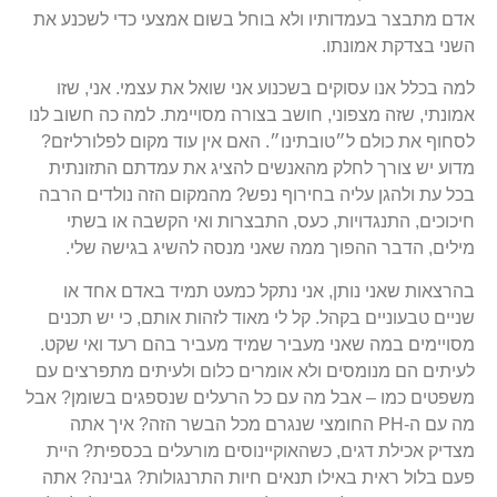
אדם מתבצר בעמדותיו ולא בוחל בשום אמצעי כדי לשכנע את
השני בצדקת אמונתו.
למה בכלל אנו עסוקים בשכנוע אני שואל את עצמי. אני, שזו
אמונתי, שזה מצפוני, חושב בצורה מסויימת. למה כה חשוב לנו
לסחוף את כולם ל״טובתינו״. האם אין עוד מקום לפלורליזם?
מדוע יש צורך לחלק מהאנשים להציג את עמדתם התזונתית
בכל עת ולהגן עליה בחירוף נפש? מהמקום הזה נולדים הרבה
חיכוכים, התנגדויות, כעס, התבצרות ואי הקשבה או בשתי
מילים, הדבר ההפוך ממה שאני מנסה להשיג בגישה שלי.
בהרצאות שאני נותן, אני נתקל כמעט תמיד באדם אחד או
שניים טבעוניים בקהל. קל לי מאוד לזהות אותם, כי יש תכנים
מסויימים במה שאני מעביר שמיד מעביר בהם רעד ואי שקט.
לעיתים הם מנומסים ולא אומרים כלום ולעיתים מתפרצים עם
משפטים כמו – אבל מה עם כל הרעלים שנספגים בשומן? אבל
מה עם ה-PH החומצי שנגרם מכל הבשר הזה? איך אתה
מצדיק אכילת דגים, כשהאוקיינוסים מורעלים בכספית? היית
פעם בלול ראית באילו תנאים חיות התרנגולות? גבינה? אתה