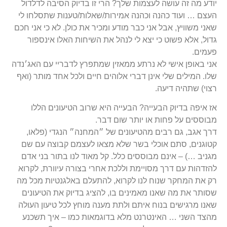
יודע מה זה עושה לעצמות שלך? הרי זו בדיוק הסיבה לדלדול
העצם … ועוד כהנה וכהנה אמירות/שאלות/טענות שתסלחו לי
שאני משוויץ, אבל אני כבר מודע ומכיר את כולן. לא כי אני חכם
גדול, אלא פשוט כי יצא לי לנהל את השיחות האלו אינספור
פעמים.
אני באופן אישי לא נרתע ממאזין שמתפרץ לדבריי עם האג׳נדה
שלו. המילים שלי אינן דברי אלוהים חיים ולכל אחד מותר (ואף
רצוי) שתהיה דיעה.
אז איפה בדיוק הבעייה? הבעייה היא שרוב הטיעונים הללו
מבוססים על פחות או יותר שום דבר.
דרך אגב, גם רבים מהטיעונים של ״המחנה״ הנגדי (פלאו,
קטוגנים, סתם אוכלי בשר שלא מצאו לעצמם קבוצה עם שם
מגניב …) – אינם מבוססים כלל. קל מאוד לנו בתור בני אדם
להזדהות עם דרך מסויימת וללכת אחרי בצורה עיוורת, לקרוא
רק את המחקר שנוח לנו לקרוא, להתעלם באלגנטיות מכל מה
שסותר את מה שאנו מאמינים בו, להציג בדיוק את הטיעונים
שאנו מרגישים בנוח איתם ולתת מענה מוחץ לכל טיעון העולה
מהצד השני … האינטרנט מלא בדוגמאות כמו – איך תשכנע