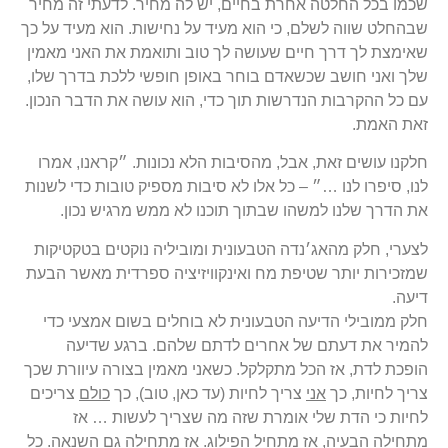
שכמו בכל החלטה אחרת בחיים, יש לה מחיר. לדעתי זה מחיר
שבהחלט שווה לשלם, כי הוא מעיד על נחישות. הוא מעיד על כך
שאימצת לך דרך חיים שעושה לך טוב ותואמת את האני מאמין
שלך ואני חושב שכשאדם בוחר באופן חופשי ללכת בדרך שלו,
עם כל ההקרבות הנדרשות תוך כדי, הוא עושה את הדבר הנכון.
זאת האמת.
חלקנו עושים זאת, אבל, מהסיבות הלא נכונות. ״קראנו, אמרו
לנו, סיפרו לנו …״ – כל אלו לא סיבות מספיק טובות כדי לשנות
את הדרך שלנו למשהו שבתוך תוכנו לא ממש מרגיש נכון.
לצערי, חלק מהאג׳נדה הטבעונית ומוביליה נוקטים בטקטיקות
שמזכירות יותר שטיפת מח ואינקוויזיציה ספרדית מאשר הבעת
דיעה.
חלק ממובילי הדיעה הטבעונית לא בוחלים בשום אמצעי כדי
להמיר את דעתם של אחרים לדתם שלהם. ברגע שדיעה
הופכת לדת, אז הכל מתקלקל. כשאני מאמין בצורה עיוורת שכך
צריך לחיות, כך
אני
צריך לחיות (עד כאן, טוב), כך
כולם
צריכים
לחיות כי הדת שלי אומרת שזה מה שצריך לעשות … אז
מתחילה הבעיה, אז מתחיל הפילוג. אז מתחילה גם השנאה. כל