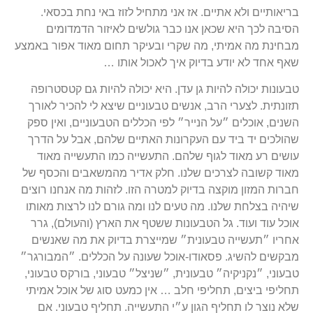
בריאותיים ולא אתיים. אז אני מתחיל לזוז באי נחת בכסאי.
הסיבה לכך היא שכאן אנו כבר גולשים לאיזור הדמדומים
מבחינת מה אמיתי, מה שקרי ובעיקר תחום מאוד אפור באמצע
שאף אחד לא יודע בדיוק איך לאכול אותו …
טבעונות יכולה להיות גן עדן. היא יכולה להיות גם קטסטרופה
תזונתית. לצערי הרב, אנשים טבעוניים שיצא לי להכיר לאורך
השנים, אוכלים ״על הנייר״ לפי הכללים הטבעוניים, ואין ספק
שהולכים יד ביד עם העקרונות האתיים שלהם, אבל על הדרך
עושים רע מאוד לגוף שלהם. התעשייה כמו התעשייה מאוד
מאוד קשובה לצרכים שלנו. חלק אדיר מהמשאבים והכסף של
חברות המזון מוקצה בדיוק למטרה הזו. לזהות מה אנחנו רוצים
שיהיה בצלחת שלנו. מה טעים לנו ומה גורם לנו לרצות מאותו
אוכל עוד ועוד. גל הטבעונות ששטף את הארץ (והעולם), גרר
אחריו ״תעשייה טבעונית״ שמייצרת בדיוק את מה שאנשים
מבקשים להשיג. פסאודו-אוכל שעונה על הכללים. ״המבורגר״
טבעוני, ״נקניקיה״ טבעונית, ״שניצל״ טבעוני, בורקס טבעוני,
תחליפי ביצים, תחליפי חלב … אין כמעט סוג של אוכל אמיתי
שלא נוצר לו תחליף הגון ע״י התעשייה. תחליף טבעוני. אם