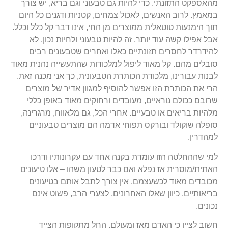
מהאספקט התזונתי. כדי להיות גם טבעוני וגם בריא, יש צורך
במאמץ. לרוב האנשים, לאכול צמחים, קטניות ודגנים כל היום
תוך הימנעות טוטאלית ממוצרים מן החי, אינו דבר קל כלל וכלל.
אבל אפילו קשה עוד יותר, זה להיות טבעוני ולחיות נכון. לא
להידרדר לחסרים תזונתיים כאלו ואחרים שטבעונים רבים
סובלים מהם. קל מאוד ליפול למלכודות שהתעשייה נהנית מאוד
לבנות עבורינו, מלכודת הכותרת הטבעונית, כך אני מכנה זאת.
הרי את הכותרת הזו אפשר להוסיף למגוון אדיר של מוצרים
שרובם ככולם נוראיים, מעובדים ורחוקים מאוד באופן כללי
מלהיות בריאים או טבעיים. אחרי הכל, גם מלאווח, מרגרינה,
סופלה שוקולד ובורקס תפוחי אדמה הם מוצרים טבעוניים
למהדרין.
למי שההחלטה הזו עומדת בקנה אחד עם עקרונותיו ודרכו
האתית/מוסרית אז נפלא ואם כבר לטעון משהו – אלו טיעונים
מכובדים מאוד לכשעצמם. אין צורך לתבל אותם בטיעונים
בריאותיים, כיוון שאלו האחרונים, לצערי הרב, פשוט אינם
נכונים.
חשוב לציין כי האדם מאז ומעולם, החל מתקופות הצייד