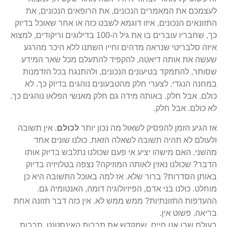
לעצמכם את המאמרים הנכונים, את הרופאים הנכונים, את
התזונאים הנכונים, איזו דוגמא לשבט כזה או אחר שאוכל בדיוק
כך, שחבריו עוברים בו את גיל ה-100 בדילוגים וריקודים, למצוא
איזה סלבריטי שנראה מדהים וחייו השתנו ללא היכר מהרגע
שעשה את אותה דיאטה, להקפיד להתעלם מכל שאר המידע
שסותר, להתמקד בטיעונים הנכונים, ולהתנגח בכל הזדמנות
במחנה הנגדי. לצערי חלק מהטבעונים נוהגים בדיוק כך. לא
כולם. אבל חלק. באותה מידה גם חלק מאנשי הפלאו נוהגים כך.
לא כולם. אבל חלק.
אז הגיע הזמן להפסיק לשאול מה נכון יותר
לכולם
. אין תשובה
ולעולם לא תהיה תשובה לשאלה הזאת. כולנו שונים אחד
מהשני. האם מישהו יציע אי פעם שכולנו נתלבש בדיוק אותו
הדבר? שכולנו נאזין לאותה המוזיקה? נצפה בטלויזיה בדיוק
באותן הסדרות? ברור שלא. אז למה באוכל התשובה היא כן
מוחלט. כולנו בני אדם, הפיזיולוגיה דומה, האנטומיה גם.
ההעדפות התזונתיות? ממש ממש לא. אין כזה דבר תזונה אחת
בריאה. פשוט אין.
בעולם שבו אנו חיים, שמקדש את תרבות האינסטנט, תרבות