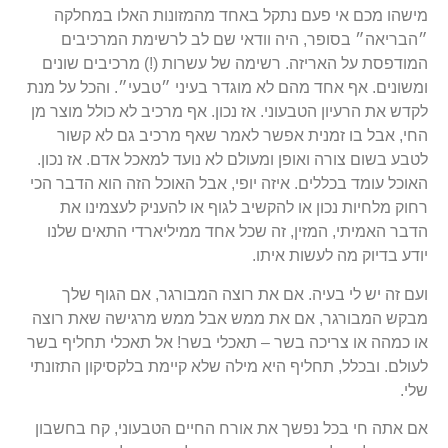
מישהו מכם אי פעם נתקל באחד מהמזונות האלו במחלקה
״הבריאה״ בסופר, היה וודאי שם לב לרשימת המרכיבים
המודפסת על האריזה. רשימה של עשרות (!) מרכיבים שונים
ומשונים. אף אחד מהם לא מוגדר בעיני ״טבעי״. והכל על מנת
לקדש את הרעיון הטבעוני. אז נכון. אף מרכיב לא כולל מוצר מן
החי, אבל בו זמנית אפשר לאמר שאף מרכיב גם לא קשור
לטבע בשום צורה ואופן ומעולם לא נועד למאכל אדם. אז נכון.
האוכל עומד בכללים. איזה יופי, אבל האוכל הזה הוא הדבר הכי
רחוק מלחיות נכון או להקשיב לגוף או להעניק לעצמינו את
הדבר האמיתי, המזין, זה שכל אחד ממיליארדי התאים שלנו
יודע בדיוק מה לעשות איתו.
ועם זה יש לי בעיה. אם את רוצה המבורגר, אם הגוף שלך
מבקש המבורגר, אם את ממש אבל ממש מרגישה שאת רוצה
או כמהה או צריכה בשר – תאכלי בשר! אל תאכלי תחליף בשר
לעולם. ובכלל, תחליף היא מילה שלא קיימת בלקסיקון התזונתי
שלי.
אם אתה חי בכל נפשך את אורח החיים הטבעוני, קח בחשבון