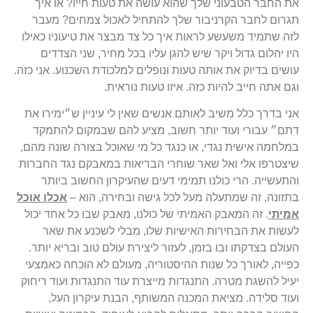
את החבר הטבעוני שלך שהוא עושה את טעות חייו? או איך
תגרום לחבר הקרניבור שלך להתחיל לאכול צמחים? מעבר
לזה שתמיד משעשע לראות איך כל צד מבצר את טיעוניו כאילו
היו יהלום גדול ויקר שיש להגן עליו בכל מחיר, שני הצדדים
עושים בדיוק את אותה טעות ונופלים למלכודת השכנוע. אני כזה.
וגם אתה חייב להיות כזה. איזו טעות נוראית.
אני בדרך כלל משיב לאותם אנשים שאין לי עיניין ש״ימירו את
דתם״ עבורי ועוד יותר חשוב, מציע להם שבמקום להתמקד
במלחמה אישית נגדי, או כנגד כל מי שאוכל בצורה שונה מהם,
שיצטרפו אלי ואל שאר שוחרי הבריאות במאבקם נגד החברות
והתעשייה. הרי כולנו תמימי דעים שהעיקרון החשוב ביותר
בתזונה, זה שמתעלה מעל לכל גישה ובחירה, הוא –
אכלו אוכל
אמיתי
. זה המאבק האמיתי של כולנו, מאבק שבו כל אחד יכול
לעשות את הבחירות האישיות שלו, מבלי לשכנע את שאר
העולם בצדקתו ובו בזמן, לעזור ליצירת עולם טוב ובריא יותר.
כפייה, לאורך כל שנות ההיסטוריה, מעולם לא הוכחה כאמצעי
יעיל להשגת מטרה. התנגדות מייצרת עוד התנגדות ועוד ריחוק
ועוד סלידה. מציאת המכנה המשותף, הבנת עיקרון העל,