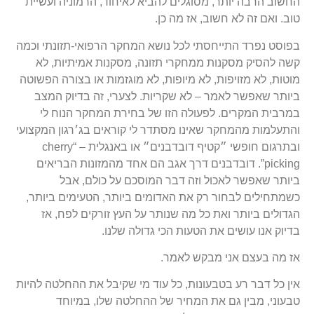
החשוב הרבה יותר, מסוגלים להביא לאיחוד, הרמוניה ועשיית
טוב. ואם זה לא חשוב, אז מה כן.
בפוסט נפרד התייחסתי לכל נושא המחקר הרפואי-תזונתי וכמה
קשה להסיק מסקנות ממחקרי תזונה, מסקנות אמיתיות, לא
מוטות, לא מזויפות, לא מיופות, לא מוגזמות או בצורה הפשוטה
ביותר שאפשר לאמר – לא שקריות. לצערי, זה בדיוק המצב
במרבית המקרים. לפעולה הזו של בחירת המחקר הנוח לי
והתעלמות מהמחקר שאינו מסתדר לי קוראים בג׳רגון המקצועי
ובתרגום חופשי ״קטיף דובדבנים״ או באנגלית – “cherry
picking”. דובדבנים דרך אגב הם אחד מהמזונות הבריאים
ביותר שאפשר לאכול וזה דבר המוסכם על כולם, אבל
כשמתחילים לבחור רק את האדומים ביותר, הטעימים ביותר,
הגדולים ביותר ואת כל מה שנותר על העץ זורקים לפח, אז
בדיוק אנו עושים את הטעות הכי גדולה שלנו.
אז מה בעצם אני מבקש לאמר.
אין כל דבר רע בטבעונות, כל עוד מי שקיבל את ההחלטה להיות
טבעוני, מבין גם את המחיר של ההחלטה שלו, במיוחד