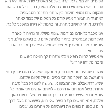
הפערים. זה ממש לא יקרה בשכנוע מאסיבי שדת אחת היא היא
הנכונה ואני משתמש בכוונה במילה הזאת, דת, כדי להדגיש את
המקום שבו נמצא הויכוח בין שוחרי התזונה הטבעונית
למתנגדיה. הגישור מגיע קודם כל ממקום של כבוד לאחר
ולדרכו. מותר לחשוב אחרת. זה באמת לא רעיון מהפכני כל כך.
אני מכבד כל אדם עם דעות שונות משלי. זה נראה לי כאחד
העקרונות הבסיסיים ביותר בלהיות אדם טוב בעולם שלנו. אני
עוד יותר מכבד ומעריך אנשים שחמלה היא ערך עבורם. גם
עבורי. מאוד.
אי אפשר להיות רופא מבלי שתהיה לך חמלה לאנשים
ומבחינתי זהו ערך עליון.
אנשים שבאים מהמקום הזה, מהמקום שאכילת מוצרים מן החי
מתנגשת עם העקרונות הכי בסיסיים של הקיום שלהם,
שמעוררת אצלם את המצפון או שעושה להם רע מכל סיבה
אחרת בשל אמנותם או דרכם – לאותם אנשים אני אומר, כל
עוד אתם מרגישים טוב עם הדרך התזונתית שלכם ועם הגוף
שלכם, אנא המשיכו כך! הבעיה שלי היא, כשאנשים בעלי דרך
חיים טבעונית כופים את דעותיהם על אחרים בטיעונים