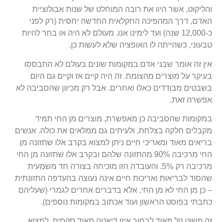
והליקוט, אשר היוו את רובה המוחלט של שנות אבולוציית
האדם, דרך המהפיכה החקלאית החדשה יחסית (רק לפני
כ-12,000 שנה) ועד לימינו אנו, מעולם לא היה או בחר להיות
טבעוני, כשהייתה לו האופציה שלא לעשות כן.
אין זה אומר שבני אדם במקומות שונים בעולם לא התבססו
בעיקר על מוצרים מהצומח. זה היה קיים אז וקיים גם היום
בשבטים מבודדים כאלו ואחרים. אבל רק מכיוון שהסביבה לא
אפשרה זאת.
במקומות שהסביבה כן מאפשרת, מוצרים מן החי תמיד
מקבלים חלקה בצלחת, ולעיתים גם ממלאים את כולה. אנשים
בריאים מאוד ומאריכי חיים ניתן למצוא בקרב אלו שתזונה מן
החי מרכיבה 90% מהתזונה שלהם ובקרב אלו שתזונה מן החי
מרכיבה רק 5%. והעובדה הזו מוכיחה בצורה חד משמעית
שהסוד לבריאות ואריכות חיים אינה נעוצה בהעדפה התזונתית
– כן מן החי לא מן החי, אלא בדברים אחרים לגמרי (שעליהם
כתבתי בפוסט הראשון ועוד אכתוב במקומות נוספים).
זה פשוט קל מאוד לבחור איזו דיאטה מאוד סקסית, למצוא